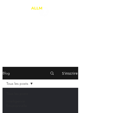
ANNE-LAURE LE
MARREC
Thérapie Brève
PNL et Relation d'Aide
S'inscrire
Blog
Tous les posts
Tous les posts
Intelligence
Émotionnelle