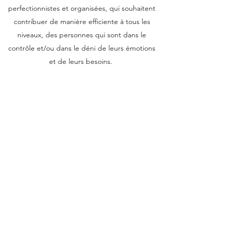
perfectionnistes et organisées, qui souhaitent
contribuer de manière efficiente à tous les
niveaux, des personnes qui sont dans le
contrôle et/ou dans le déni de leurs émotions
et de leurs besoins.
Je vous apprends à sortir du découragement,
à envisager les solutions qui s’offrent à vous et
à retrouver la meilleure façon d’utiliser vos
efforts pour que ceux-ci soient fructueux.
Je vous aide à mettre à jour vos besoins et à
mettre en place les moyens de les respecter et
de les faire respecter avec bienveillance et
fermeté.