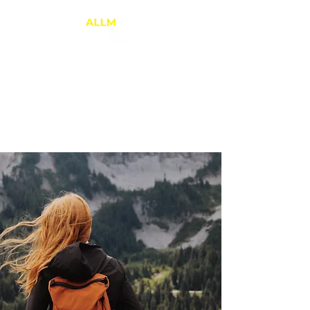
ANNE-LAURE LE
MARREC
Thérapie Brève
PNL et Relation d'Aide