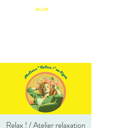
ANNE-LAURE LE
MARREC
Thérapie Brève
PNL et Relation d'Aide
Relax ! / Atelier relaxation