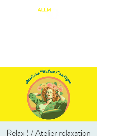
ANNE-LAURE LE
MARREC
Thérapie Brève
PNL et Relation d'Aide
Relax ! / Atelier relaxation