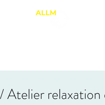
ANNE-LAURE LE MARREC
Thérapie Brève
PNL et Relation d'Aide
 ?
Que puis-je faire pour vous ?
Infos pratiques
Réserver en lign
/ Atelier relaxation