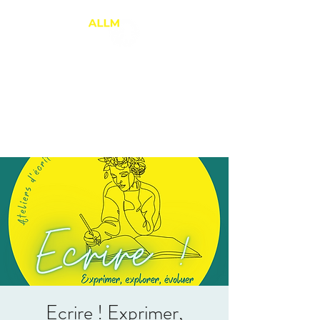
ANNE-LAURE LE
MARREC
Thérapie Brève
PNL et Relation d'Aide
Ecrire ! Exprimer,