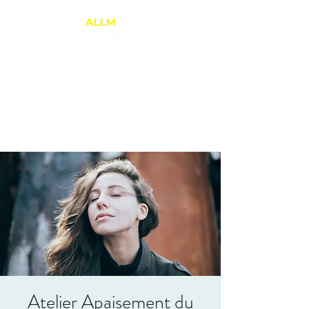
ANNE-LAURE LE
MARREC
Thérapie Brève
PNL et Relation d'Aide
Atelier Apaisement du