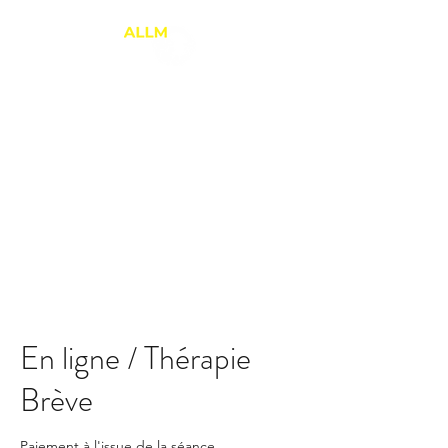
ANNE-LAURE LE
MARREC
Thérapie Brève
PNL et Relation d'Aide
En ligne / Thérapie
Brève
Paiement à l'issue de la séance