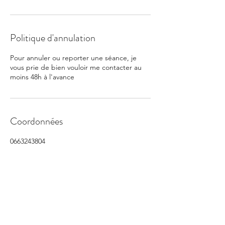
Politique d'annulation
Pour annuler ou reporter une séance, je
vous prie de bien vouloir me contacter au
moins 48h à l'avance
Coordonnées
0663243804
allmarrec35@gmail.com
2 Rue de Rennes, Corps-Nuds, France