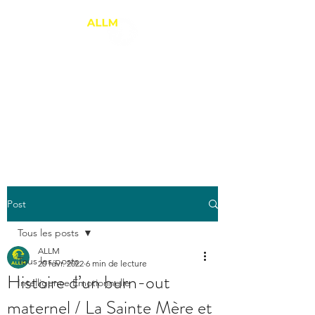
ANNE-LAURE LE
MARREC
Thérapie Brève
PNL et Relation d'Aide
Post
Tous les posts
ALLM
Tous les posts
20 févr. 2022
6 min de lecture
Histoire d’un burn-out
Intelligence Émotionnelle
maternel / La Sainte Mère et