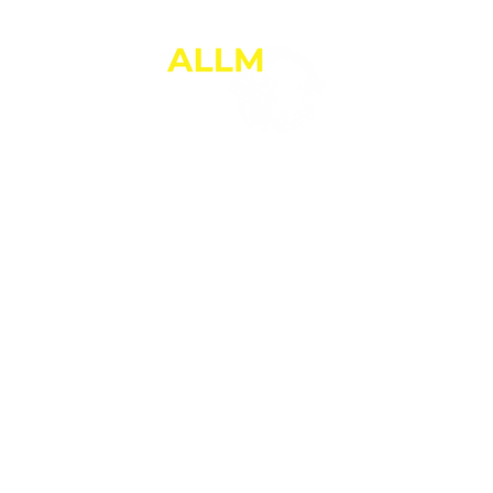
ANNE-LAURE LE MARREC
Thérapie Brève
PNL et Relation d'Aide
 ?
Que puis-je faire pour vous ?
Infos pratiques
Réserver en lign