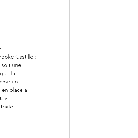
.
oke Castillo :
 soit une 
 que la 
voir un 
 en place à 
t. »
raite.