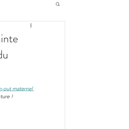
ainte
du
n-out maternel 
ture !