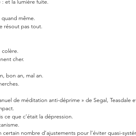
 et la lumière fuite.
er, quand même. 
e résout pas tout.
n colère.
nent cher.
n, bon an, mal an.
herches. 
Manuel de méditation anti-déprime » de Segal, Teasdale e
mpact.
s ce que c’était la dépression.
canisme.
 un certain nombre d’ajustements pour l’éviter quasi-syst