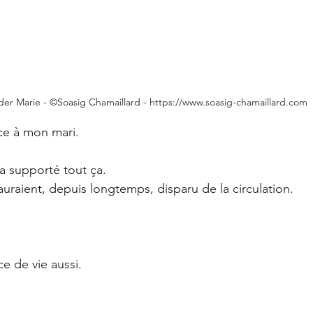
er Marie - ©Soasig Chamaillard - https://www.soasig-chamaillard.com
âce à mon mari.
a supporté tout ça.
aient, depuis longtemps, disparu de la circulation.
e de vie aussi.